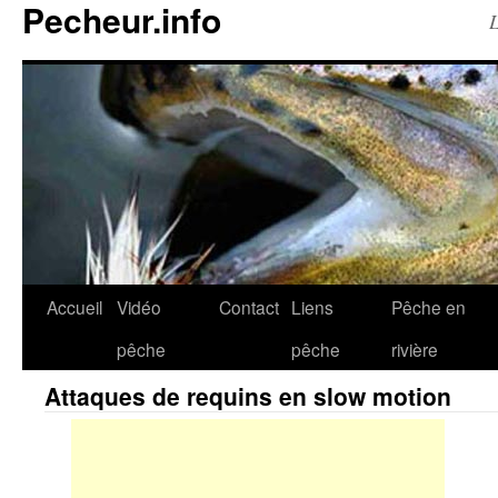
Pecheur.info
L
Accueil
Vidéo
Contact
Liens
Pêche en
pêche
pêche
rivière
Attaques de requins en slow motion