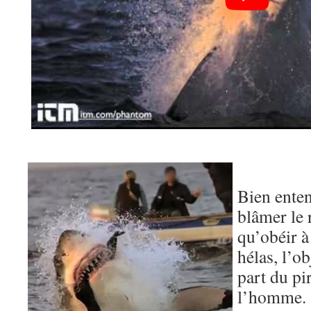
Bien enten
blâmer le 
qu’obéir à 
hélas, l’o
part du pi
l’homme.