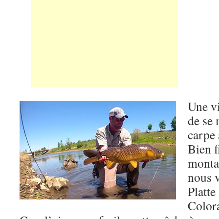
Une v
de se 
carpe 
Bien f
monta
nous v
Platte
Color