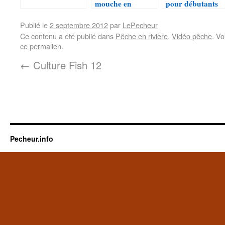
mouche en
pour débutants
Norvège
Publié le
2 septembre 2012
par
LePecheur
Ce contenu a été publié dans
Pêche en rivière
,
Vidéo pêche
. Vo
ce permalien
.
←
Culture Fish 12
Pecheur.info