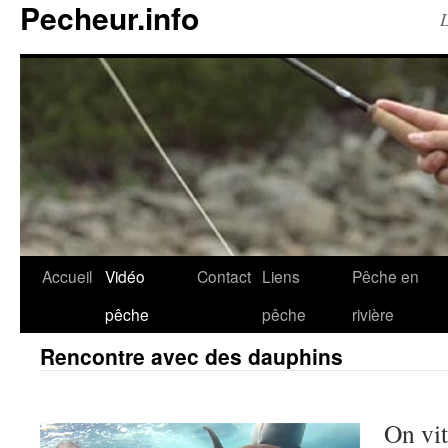
Pecheur.info
L
Accueil
Vidéo
Contact
Liens
Pêche en
pêche
pêche
rivière
Rencontre avec des dauphins
On vi