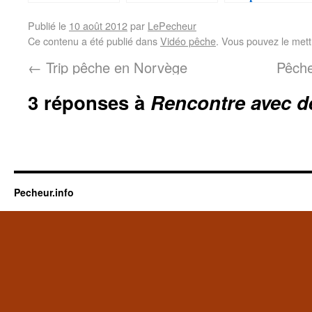
HERO HD2
Publié le
10 août 2012
par
LePecheur
Ce contenu a été publié dans
Vidéo pêche
. Vous pouvez le mett
←
Trip pêche en Norvège
Pêche
3 réponses à
Rencontre avec d
Pecheur.info