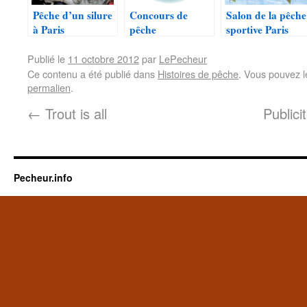
Pêche d’un silure
Concours de
Salon de la pêche
à Paris
pêche
sportive Paris
responsable à
Paris
Publié le
11 octobre 2012
par
LePecheur
Ce contenu a été publié dans
Histoires de pêche
. Vous pouvez l
permalien
.
←
Trout is all
Publici
Pecheur.info