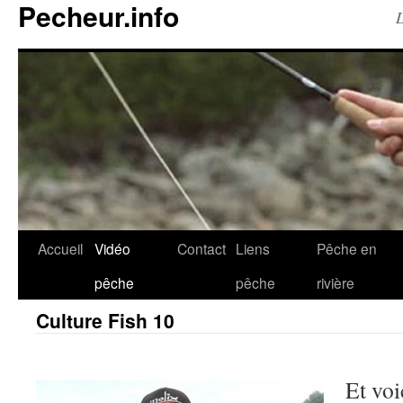
Pecheur.info
L
Accueil
Vidéo
Contact
Liens
Pêche en
pêche
pêche
rivière
Culture Fish 10
Et voi