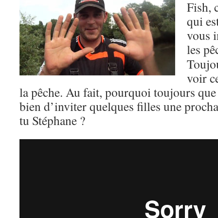
Fish, 
qui es
vous 
les pê
Toujo
voir c
la pêche. Au fait, pourquoi toujours que
bien d’inviter quelques filles une proch
tu Stéphane ?