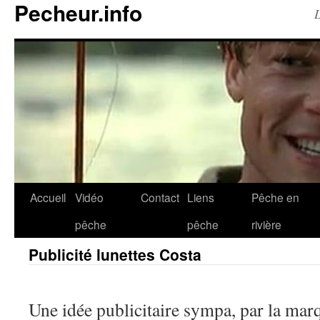
Pecheur.info
L
Accueil
Vidéo
Contact
Liens
Pêche en
pêche
pêche
rivière
Publicité lunettes Costa
Une idée publicitaire sympa, par la mar