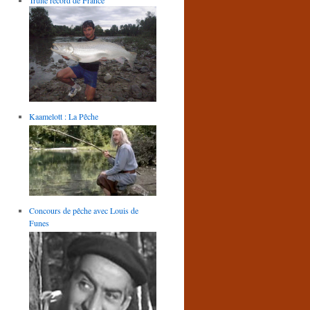
Kaamelott : La Pêche
Concours de pêche avec Louis de
Funes