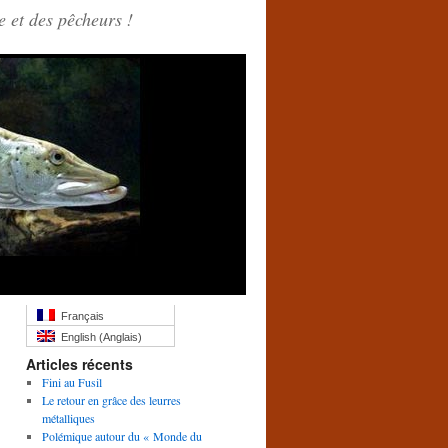
 et des pêcheurs !
Français
English
(
Anglais
)
Articles récents
Fini au Fusil
Le retour en grâce des leurres
métalliques
Polémique autour du « Monde du