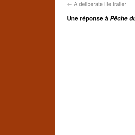
←
A deliberate life trailer
Une réponse à
Pêche du