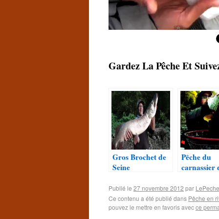
Gardez La Pêche Et Suivez
Gros Brochet de
Pêche du
Seine
carnassier 
Vaucluse
Publié le
27 novembre 2012
par
LePeche
Ce contenu a été publié dans
Pêche en ri
pouvez le mettre en favoris avec
ce perma