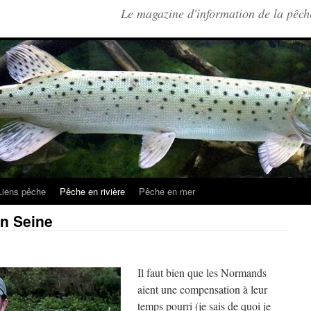
Le magazine d'information de la pêche
Liens pêche
Pêche en rivière
Pêche en mer
en Seine
Il faut bien que les Normands
aient une compensation à leur
temps pourri (je sais de quoi je