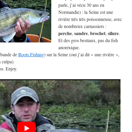
parle, j’ai vécu 30 ans en
Normandie) : la Seine est une
rivière très très poissonneuse, avec
de nombreux carnassiers :
perche
sandre
brochet
silure
,
,
,
.
Et des gros bestiaux, pas du fish
anorexique.
a bande de
Roots Fishing
) sur la Seine (oui j’ai dit « une rivière »,
a culpa).
ns. Enjoy.