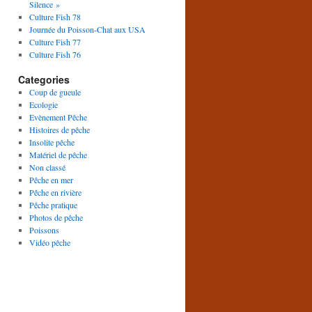
Silence »
Culture Fish 78
Journée du Poisson-Chat aux USA
Culture Fish 77
Culture Fish 76
Categories
Coup de gueule
Ecologie
Evènement Pêche
Histoires de pêche
Insolite pêche
Matériel de pêche
Non classé
Pêche en mer
Pêche en rivière
Pêche pratique
Photos de pêche
Poissons
Vidéo pêche