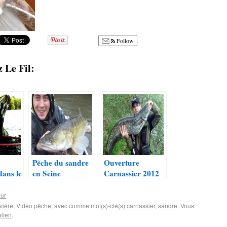
Follow
 Le Fil:
Pêche du sandre
Ouverture
dans le
en Seine
Carnassier 2012
en vidéo
ur
vière
,
Vidéo pêche
, avec comme mot(s)-clé(s)
carnassier
,
sandre
. Vous
lien
.